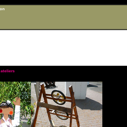
oon
ateliers