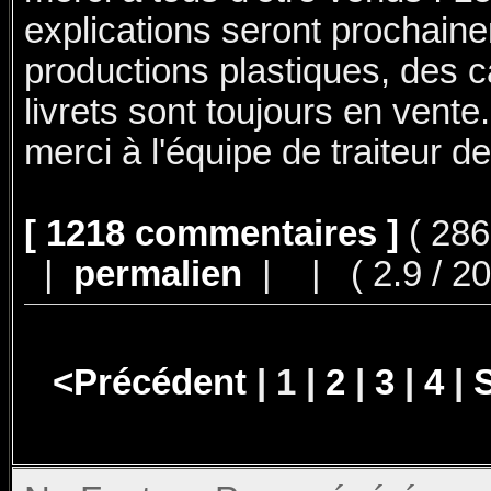
explications seront prochain
productions plastiques, des c
livrets sont toujours en vente
merci à l'équipe de traiteur de
[ 1218 commentaires ]
( 286
|
permalien
|
|
( 2.9 / 20
<Précédent
| 1 |
2
|
3
|
4
|