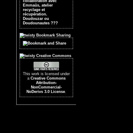
collaboration avec
Emmaüs, atelier
recyclage et
récupération.
Doudouzar ou
Doudounautes ???
Bookmark Sharing
Creative Commons
This work is licensed under
a
Creative Commons
Attribution-
NonCommercial-
NoDerivs 3.0 License
.