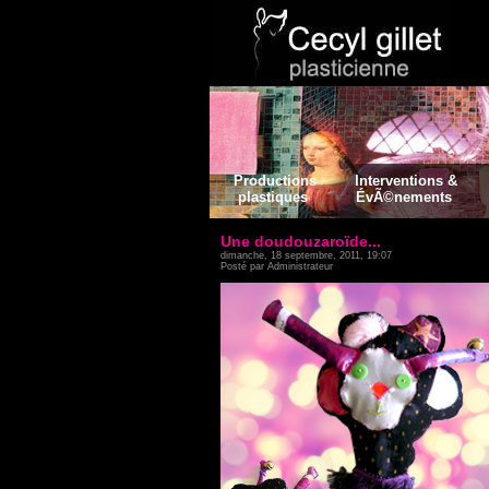
Productions
Interventions &
plastiques
ÉvÃ©nements
Une doudouzaroïde...
dimanche, 18 septembre, 2011, 19:07
Posté par Administrateur