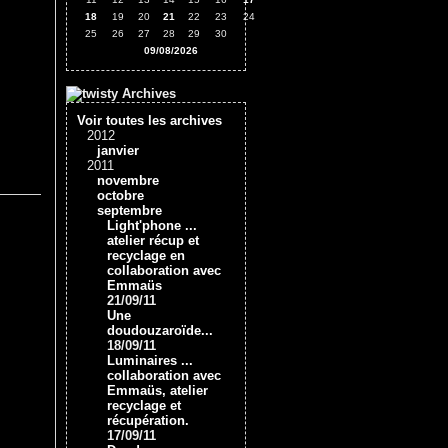
18
19
20
21
22
23
24
25
26
27
28
29
30
09/08/2026
Archives
Voir toutes les archives
2012
janvier
2011
novembre
octobre
septembre
Light'phone ...
atelier récup et
recyclage en
collaboration avec
Emmaüs
21/09/11
Une
doudouzaroïde...
18/09/11
Luminaires ...
collaboration avec
Emmaüs, atelier
recyclage et
récupération.
17/09/11