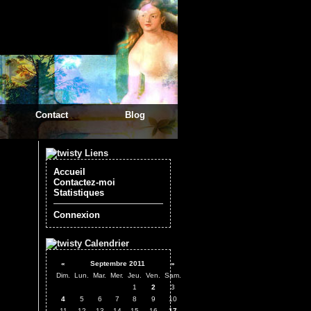
Contact
Blog
Liens
Accueil
Contactez-moi
Statistiques
Connexion
Calendrier
«
Septembre 2011
»
Dim.
Lun.
Mar.
Mer.
Jeu.
Ven.
Sam.
1
2
3
4
5
6
7
8
9
10
11
12
13
14
15
16
17