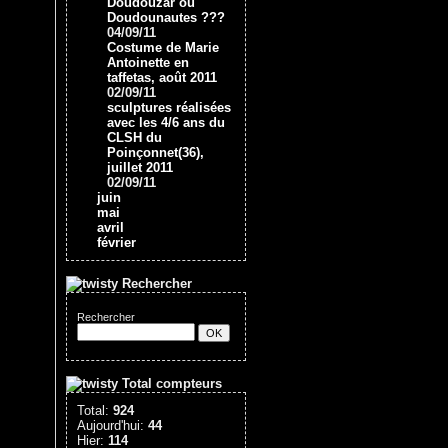
Doudouzar ou
Doudounautes ???
04/09/11
Costume de Marie
Antoinette en
taffetas, août 2011
02/09/11
sculptures réalisées
avec les 4/6 ans du
CLSH du
Poinçonnet(36),
juillet 2011
02/09/11
juin
mai
avril
février
Rechercher
Rechercher
Total compteurs
Total:
924
Aujourd'hui:
44
Hier:
114