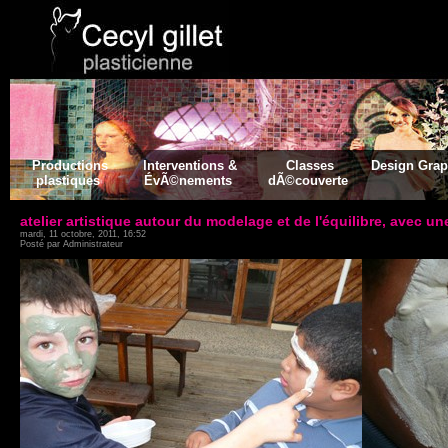
Productions
Interventions &
Classes
Design Gra
plastiques
ÉvÃ©nements
dÃ©couverte
atelier artistique autour du modelage et de l'équilibre, avec u
mardi, 11 octobre, 2011, 16:52
Posté par Administrateur