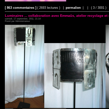
[ 863 commentaires ]
( 2693 lectures ) |
permalien
|
|
( 3 / 3001 )
Luminaires ... collaboration avec Emmaüs, atelier recyclage et
samedi, 17 septembre, 2011, 21:14
Posté par Administrateur