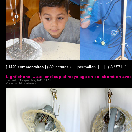
[ 1420 commentaires ]
( 82 lectures ) |
permalien
|
|
( 3 / 5711 )
Light'phone ... atelier récup et recyclage en collaboration av
mercredi, 21 septembre, 2011, 12:51
Posté par Administrateur