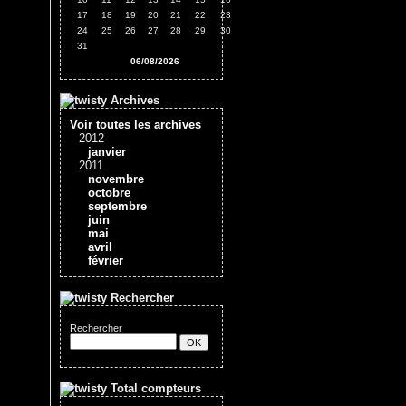
17
18
19
20
21
22
23
24
25
26
27
28
29
30
31
06/08/2026
Archives
Voir toutes les archives
2012
janvier
2011
novembre
octobre
septembre
juin
mai
avril
février
Rechercher
Rechercher
Total compteurs