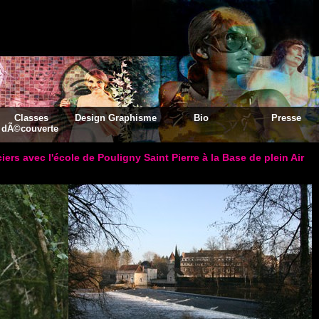
Classes
Design Graphisme
Bio
Presse
dÃ©couverte
rs avec l'école de Pouligny Saint Pierre à la Base de plein Air