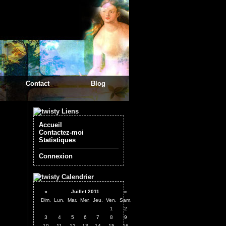
Contact
Blog
Liens
Accueil
Contactez-moi
Statistiques
Connexion
Calendrier
«
Juillet 2011
»
Dim.
Lun.
Mar.
Mer.
Jeu.
Ven.
Sam.
1
2
3
4
5
6
7
8
9
10
11
12
13
14
15
16