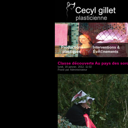
Productions
Interventions &
plastiques
ÉvÃ©nements
Classe découverte Au pays des sorcie
lundi, 16 janvier, 2012, 11:02
Posté par Administrateur