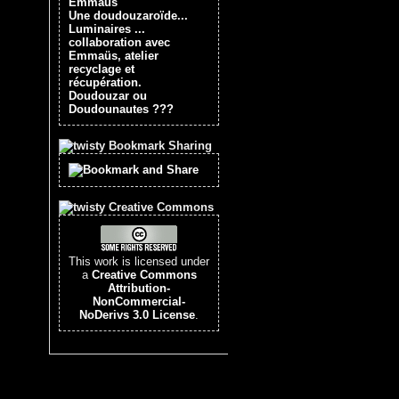
Emmaüs
Une doudouzaroïde...
Luminaires ...
collaboration avec
Emmaüs, atelier
recyclage et
récupération.
Doudouzar ou
Doudounautes ???
Bookmark Sharing
Creative Commons
This work is licensed under
a
Creative Commons
Attribution-
NonCommercial-
NoDerivs 3.0 License
.