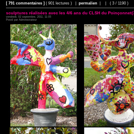
[ 791 commentaires ]
( 901 lectures ) |
permalien
|
|
( 3 / 1190 )
sculptures réalisées avec les 4/6 ans du CLSH du Poinçonnet(36
vendredi, 02 septembre, 2011, 11:05
Posté par Administrateur