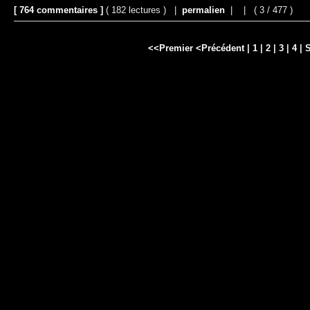
[ 764 commentaires ]
( 182 lectures ) |
permalien
|
|
( 3 / 477 )
<<Premier
<Précédent
|
1
| 2 |
3
|
4
|