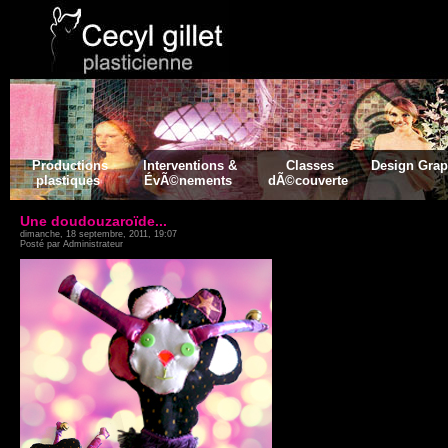
Productions
Interventions &
Classes
Design Gra
plastiques
ÉvÃ©nements
dÃ©couverte
Une doudouzaroïde...
dimanche, 18 septembre, 2011, 19:07
Posté par Administrateur