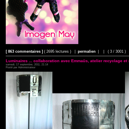
[ 863 commentaires ]
( 2695 lectures ) |
permalien
|
|
( 3 / 3001 )
Luminaires ... collaboration avec Emmaüs, atelier recyclage et
samedi, 17 septembre, 2011, 21:14
Posté par Administrateur