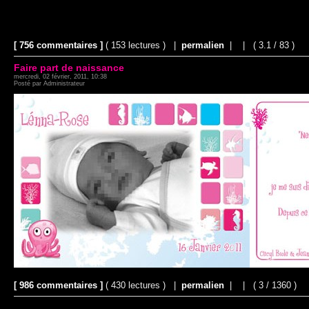
[ 756 commentaires ]
( 153 lectures ) |
permalien
|
|
( 3.1 / 83 )
Faire part de naissance
mercredi, 02 février, 2011, 10:38
Posté par Administrateur
[ 986 commentaires ]
( 430 lectures ) |
permalien
|
|
( 3 / 1360 )