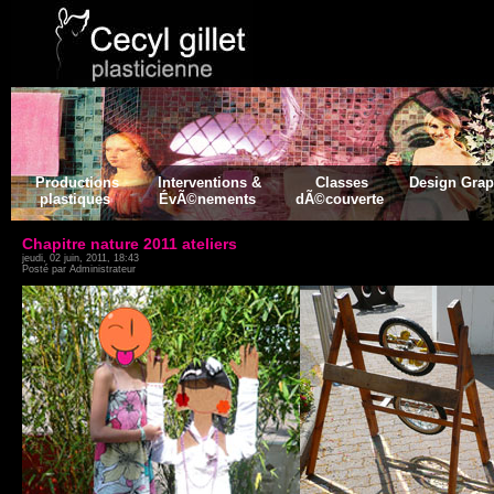
Productions
Interventions &
Classes
Design Gra
plastiques
ÉvÃ©nements
dÃ©couverte
Chapitre nature 2011 ateliers
jeudi, 02 juin, 2011, 18:43
Posté par Administrateur