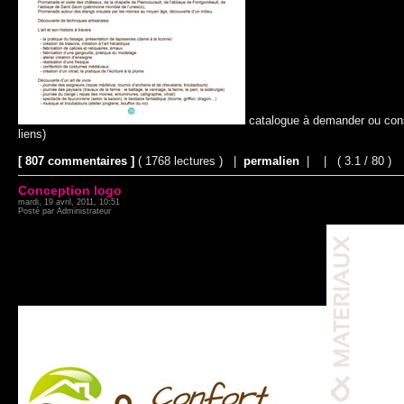
catalogue à demander ou consu
liens)
[ 807 commentaires ]
( 1768 lectures ) |
permalien
|
|
( 3.1 / 80 )
Conception logo
mardi, 19 avril, 2011, 10:51
Posté par Administrateur