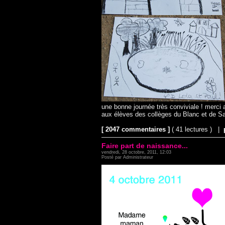
une bonne journée très conviviale ! merci
aux élèves des collèges du Blanc et de Sa
[ 2047 commentaires ]
( 41 lectures ) |
Faire part de naissance...
vendredi, 28 octobre, 2011, 12:03
Posté par Administrateur