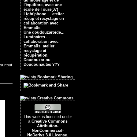
du modelage et de
l'équilibre, avec une
école de Tours(37)
Light'phone ... atelier
récup et recyclage en
collaboration avec
Emmaüs
Une doudouzaroïde...
Luminaires ...
collaboration avec
Emmaüs, atelier
recyclage et
récupération.
Doudouzar ou
Doudounautes ???
surtout
Bookmark Sharing
Creative Commons
This work is licensed under
a
Creative Commons
Attribution-
NonCommercial-
NoDerivs 3.0 License
.