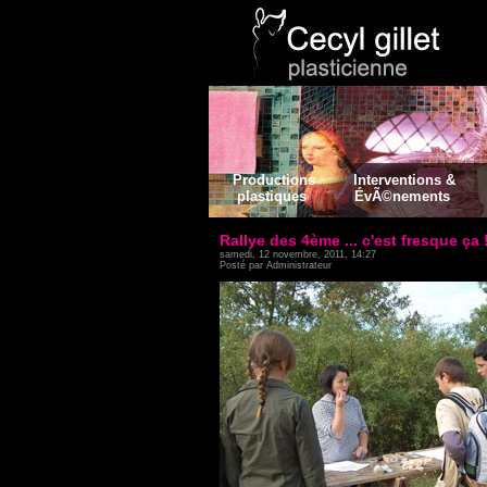
Productions
Interventions &
plastiques
ÉvÃ©nements
Rallye des 4ème ... c'est fresque ça
samedi, 12 novembre, 2011, 14:27
Posté par Administrateur