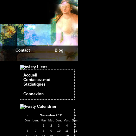
Contact
Blog
Liens
Accueil
Contactez-moi
Statistiques
Connexion
Calendrier
«
Novembre 2011
»
Dim.
Lun.
Mar.
Mer.
Jeu.
Ven.
Sam.
1
2
3
4
5
6
7
8
9
10
11
12
13
14
15
16
17
18
19