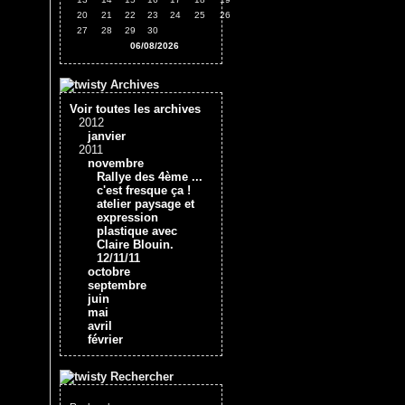
20
21
22
23
24
25
26
27
28
29
30
06/08/2026
Archives
Voir toutes les archives
2012
janvier
2011
novembre
Rallye des 4ème ...
c'est fresque ça !
atelier paysage et
expression
plastique avec
Claire Blouin.
12/11/11
octobre
septembre
juin
mai
avril
février
Rechercher