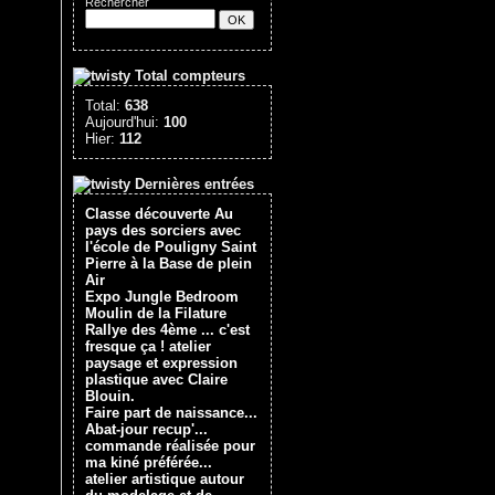
Rechercher
Total compteurs
Total:
638
Aujourd'hui:
100
Hier:
112
Dernières entrées
Classe découverte Au
pays des sorciers avec
l'école de Pouligny Saint
Pierre à la Base de plein
Air
Expo Jungle Bedroom
Moulin de la Filature
Rallye des 4ème ... c'est
fresque ça ! atelier
paysage et expression
plastique avec Claire
Blouin.
Faire part de naissance...
Abat-jour recup'...
commande réalisée pour
ma kiné préférée...
atelier artistique autour