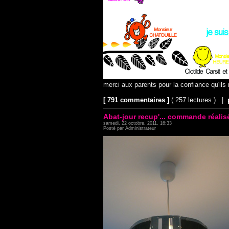
merci aux parents pour la confiance qu'ils
[ 791 commentaires ]
( 257 lectures ) |
Abat-jour recup'... commande réalisé
samedi, 22 octobre, 2011, 16:33
Posté par Administrateur