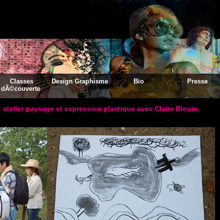
Classes
Design Graphisme
Bio
Presse
dÃ©couverte
 ! atelier paysage et expression plastique avec Claire Blouin.