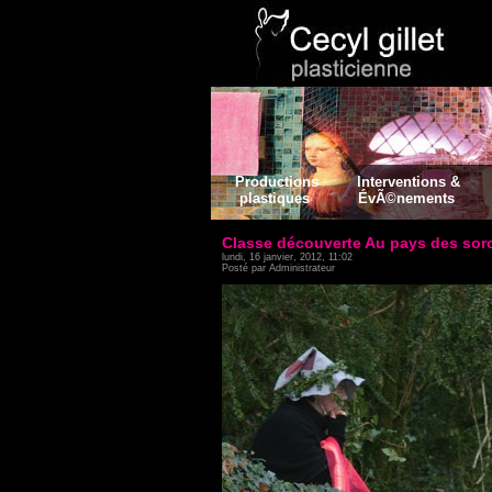
Productions
Interventions &
plastiques
ÉvÃ©nements
Classe découverte Au pays des sorcie
lundi, 16 janvier, 2012, 11:02
Posté par Administrateur