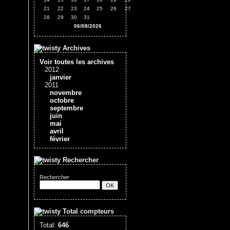
21
22
23
24
25
26
27
28
29
30
31
06/08/2026
Archives
Voir toutes les archives
2012
janvier
2011
novembre
octobre
septembre
juin
mai
avril
février
Rechercher
Rechercher
Total compteurs
Total:
646