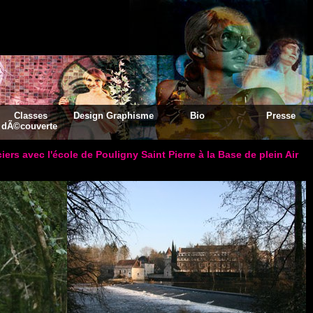
Classes
Design Graphisme
Bio
Presse
dÃ©couverte
rs avec l'école de Pouligny Saint Pierre à la Base de plein Air