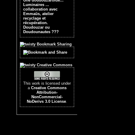
Une doudouzaroïde...
Luminaires ...
collaboration avec
Emmaüs, atelier
recyclage et
récupération.
Doudouzar ou
Doudounautes ???
Bookmark Sharing
Creative Commons
This work is licensed under
a
Creative Commons
Attribution-
NonCommercial-
NoDerivs 3.0 License
.