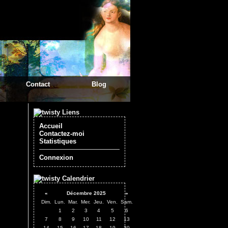
Contact
Blog
Liens
Accueil
Contactez-moi
Statistiques
Connexion
Calendrier
«
Décembre 2025
»
Dim.
Lun.
Mar.
Mer.
Jeu.
Ven.
Sam.
1
2
3
4
5
6
7
8
9
10
11
12
13
14
15
16
17
18
19
20